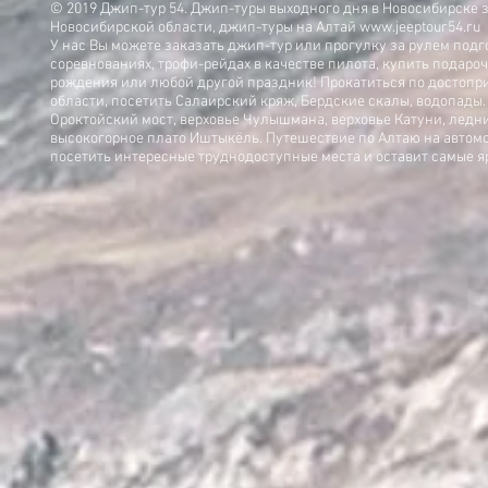
© 2019 Джип-тур 54. Джип-туры выходного дня в Новосибирске 
Новосибирской области, джип-туры на Алтай
www.jeeptour54.ru
У нас Вы можете заказать джип-тур или прогулку за рулем под
соревнованиях, трофи-рейдах в качестве пилота, купить подар
рождения или любой другой праздник! Прокатиться по достоп
области, посетить Салаирский кряж, Бердские скалы, водопады.
Ороктойский мост, верховье Чулышмана, верховье Катуни, ледни
высокогорное плато Иштыкёль. Путешествие по Алтаю на авто
посетить интересные труднодоступные места и оставит самые я