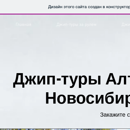
Дизайн этого сайта создан в конструкт
Главная
Джип-туры за рулем
Джи
Джип-туры Алт
Новосибир
Закажите 